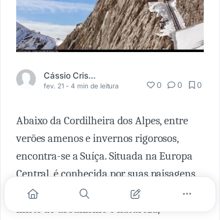
Cássio Cristian
0
0
0
fev. 21 -
4 min de leitura
Abaixo da Cordilheira dos Alpes, entre
verões amenos e invernos rigorosos,
encontra-se a Suíça. Situada na Europa
Central, é conhecida por suas paisagens
de montanhas nevadas e lagos azuis. Um
misto de urbanismo e natureza,