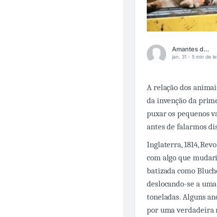
Amantes da Ferrovia
jan. 31 -
5 min de le
A relação dos animai
da invenção da prim
puxar os pequenos v
antes de falarmos di
Inglaterra, 1814, Re
com algo que mudari
batizada como Bluche
deslocando-se a uma 
toneladas. Alguns ano
por uma verdadeira 