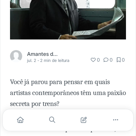
Amantes da Ferrovia
0
0
0
jul. 2 -
2 min de leitura
Você já parou para pensar em quais
artistas contemporâneos têm uma paixão
secreta por trens?
Enquanto muitos de nós conhecemos
artistas renomados por suas pinturas,