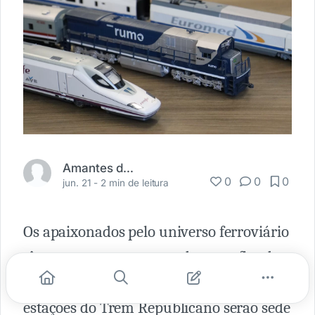
Amantes da Ferrovia
0
0
0
jun. 21 -
2 min de leitura
Os apaixonados pelo universo ferroviário
têm um encontro marcado neste fim de
semana. Nos dias 22 e 23 de junho, as
estações do Trem Republicano serão sede