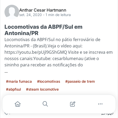
Anthar Cesar Hartmann
set. 24, 2020
- 1 min de leitura
Locomotivas da ABPF/Sul em
Antonina/PR
Locomotivas da ABPF/Sul no pátio ferroviário de
Antonina/PR - (Brasil).Veja o vídeo aqui:
https://youtu.be/pUjl9GShGMQ Visite e se inscreva em
nossos canais:Youtube: cesarblumenau (ative o
sininho para receber as notificações do
...
#maria fumaca
#locomotivas
#passeio de trem
#abpfsul
#steam locomotive
Leia mais
1
0
0