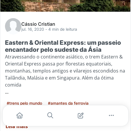
Cássio Cristian
jul. 16, 2020
- 4 min de leitura
Eastern & Oriental Express: um passeio
encantador pelo sudeste da Ásia
Atravessando o continente asiático, o trem Eastern &
Oriental Express passa por florestas equatoriais,
montanhas, templos antigos e vilarejos escondidos na
Tailândia, Malásia e em Singapura. Além da ótima
comida
...
#trens pelo mundo
#amantes da ferrovia
#eastern e oriental express
#passeio de trem pela asia
Leia mais