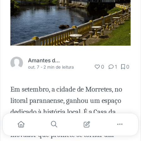
Amantes da Ferrovia
0
1
0
out. 7 -
2 min de leitura
Em setembro, a cidade de Morretes, no
litoral paranaense, ganhou um espaço
dedicado à história local. É a Casa da
Memória Éric J. Hunzicker, um projeto
inovador que promete se tornar um