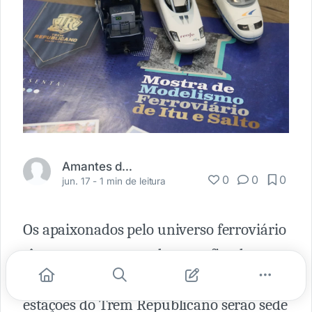
Amantes da Ferrovia
0
0
0
jun. 17 -
1 min de leitura
Os apaixonados pelo universo ferroviário
têm encontro marcado neste fim de
semana. Nos dias 22 e 23 de junho, as
estações do Trem Republicano serão sede