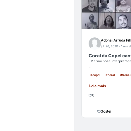
Adonai Arruda Fil
jul. 26, 2020
- 1 min d
Coral da Copel can
Maravilhosa interpretaçã
...
#copel
#coral
#trenzi
Leia mais
0
Gostei