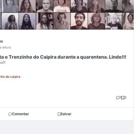
ho
e leitura
ta o Trenzinho do Caipira durante a quarentena. Lindo!!!
o!!!
nho do caipira
1
0
Comentar
Salvar