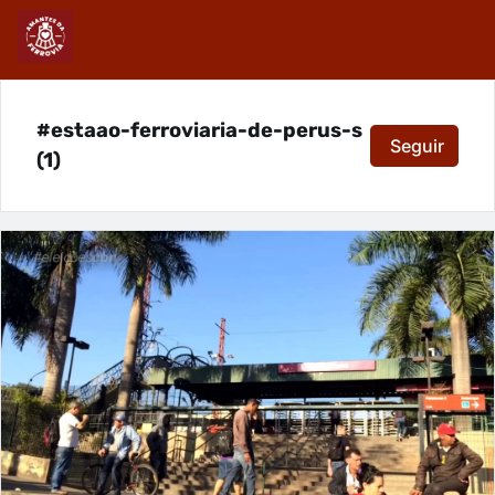
#estaao-ferroviaria-de-perus-s
Seguir
(1)