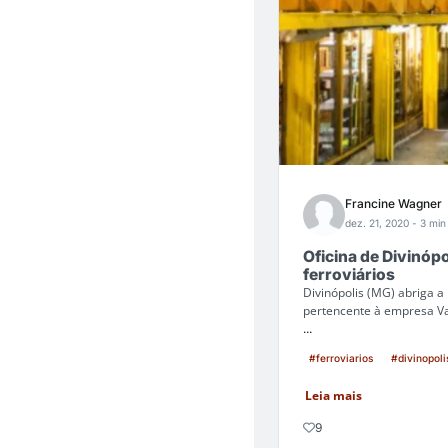
Francine Wagner
dez. 21, 2020
- 3 min 
Oficina de Divinópo
ferroviários
Divinópolis (MG) abriga a
pertencente à empresa Val
...
#ferroviarios
#divinopoli
Leia mais
9