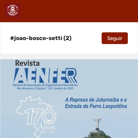
#joao-bosco-setti (2)
Seguir