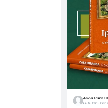
Adonai Arruda Fil
jun. 14, 2021
- 2 min d