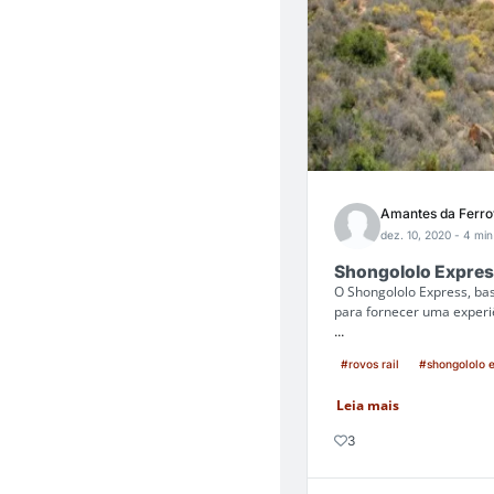
Amantes da Ferro
dez. 10, 2020
- 4 min
Shongololo Express
O Shongololo Express, ba
para fornecer uma experiê
...
#rovos rail
#shongololo 
Leia mais
3