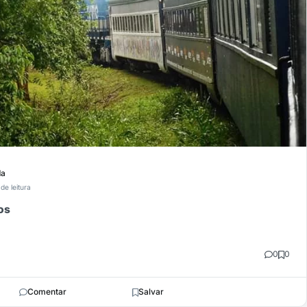
da
 de leitura
os
0
0
Comentar
Salvar