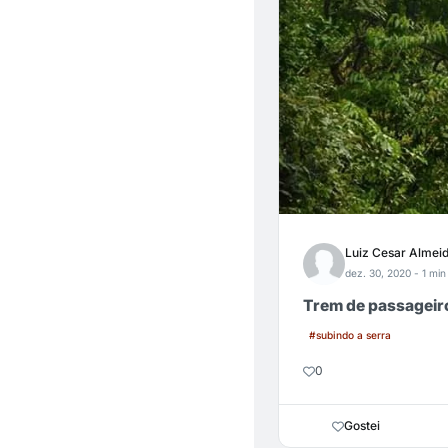
Luiz Cesar Almei
dez. 30, 2020
- 1 min
Trem de passageir
#subindo a serra
0
Gostei