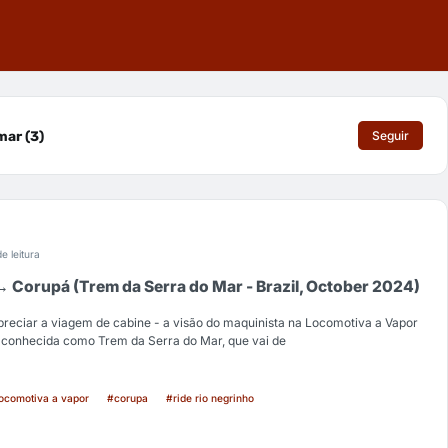
ar (3)
Seguir
e leitura
→ Corupá (Trem da Serra do Mar - Brazil, October 2024)
preciar a viagem de cabine - a visão do maquinista na Locomotiva a Vapor
conhecida como Trem da Serra do Mar, que vai de
ocomotiva a vapor
#corupa
#ride rio negrinho