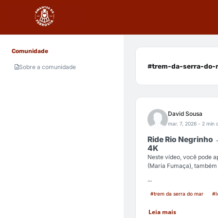
Comunidade
#trem-da-serra-do-m
Sobre a comunidade
David Sousa
mar. 7, 2026
- 2 min d
Ride Rio Negrinho 
4K
Neste vídeo, você pode a
(Maria Fumaça), também 
...
#trem da serra do mar
#l
Leia mais