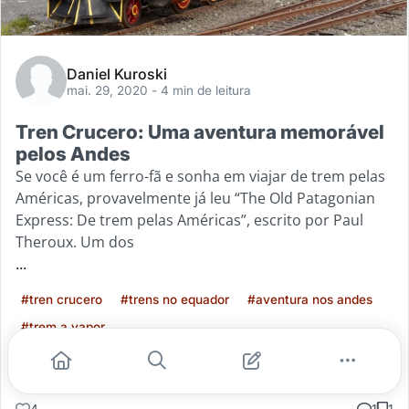
Daniel Kuroski
mai. 29, 2020
- 4 min de leitura
Tren Crucero: Uma aventura memorável
pelos Andes
Se você é um ferro-fã e sonha em viajar de trem pelas
Américas, provavelmente já leu “The Old Patagonian
Express: De trem pelas Américas”, escrito por Paul
Theroux. Um dos
...
#tren crucero
#trens no equador
#aventura nos andes
#trem a vapor
Leia mais
4
1
1