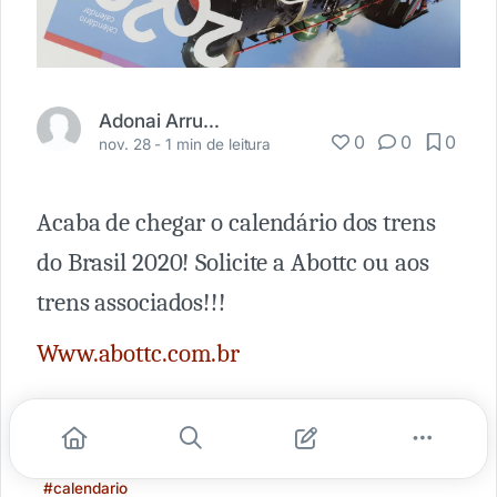
Adonai Arruda Filho
0
0
0
nov. 28 -
1 min de leitura
Acaba de chegar o calendário dos trens
do Brasil 2020! Solicite a Abottc ou aos
trens associados!!!
Www.abottc.com.br
#trem e turismo
#abottc
#ferrovias brasil
#calendario