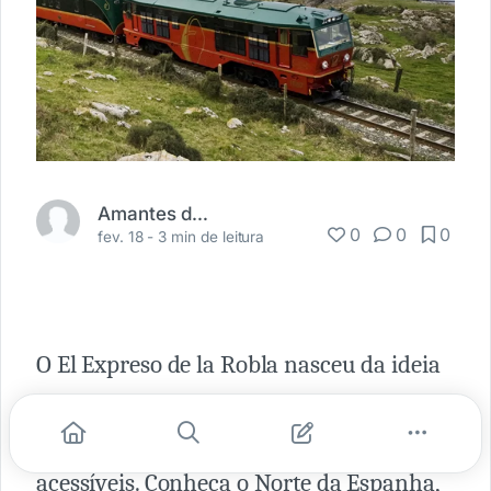
Amantes da Ferrovia
0
0
0
fev. 18 -
3 min de leitura
O El Expreso de la Robla nasceu da ideia
de oferecer todo o charme e conforto das
viagens ferroviárias clássicas a preços
acessíveis. Conheça o Norte da Espanha,