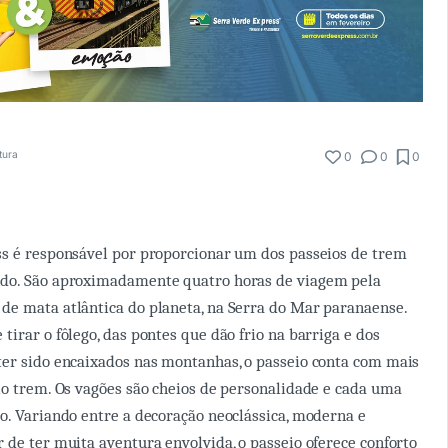
tura
0
0
0
ss é responsável por proporcionar um dos passeios de trem
do. São aproximadamente quatro horas de viagem pela
de mata atlântica do planeta, na Serra do Mar paranaense.
irar o fôlego, das pontes que dão frio na barriga e dos
er sido encaixados nas montanhas, o passeio conta com mais
io trem. Os vagões são cheios de personalidade e cada uma
o. Variando entre a decoração neoclássica, moderna e
 de ter muita aventura envolvida, o passeio oferece conforto