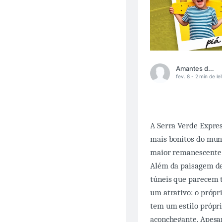
Amantes da Ferrovia
fev. 8 -
2 min de lei
A Serra Verde Expre
mais bonitos do mun
maior remanescente 
Além da paisagem de t
túneis que parecem t
um atrativo: o própr
tem um estilo própri
aconchegante. Apesar