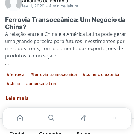
Amantes da Ferrovia
fev. 1, 2020
- 4 min de leitura
Ferrovia Transoceânica: Um Negócio da
China?
A relação entre a China e a América Latina pode gerar
uma grande parceira para futuros investimentos por
meio dos trens, com o aumento das exportações de
produtos (como soja e
...
#ferrovia
#ferrovia transoceanica
#comercio exterior
#china
#america latina
Leia mais
1
0
0
Gostei
Comentar
Salvar